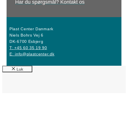
Har du spørgsmål? Kontakt os
Plast Center Danmark
Niels Bohrs Vej 6
DK-6700 Esbjerg
T: +45 60 35 19 90
E: info@plastcenter.dk
Luk