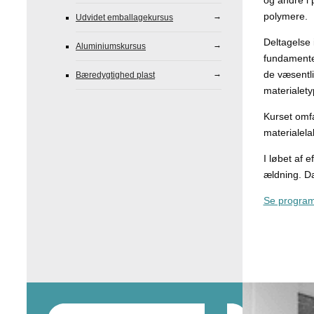
og andre i 
polymere.
Udvidet emballagekursus
Deltagelse 
Aluminiumskursus
fundamentet
de væsentli
Bæredygtighed plast
materialety
Kurset omfa
materialela
I løbet af 
ældning. Da
Se program 