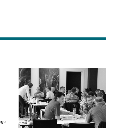
m
lige