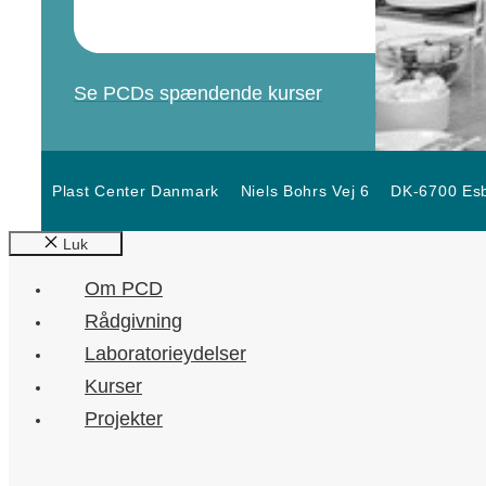
Se PCDs spændende kurser
Plast Center Danmark
Niels Bohrs Vej 6
DK-6700 Esb
Luk
Om PCD
Rådgivning
Laboratorieydelser
Kurser
Projekter