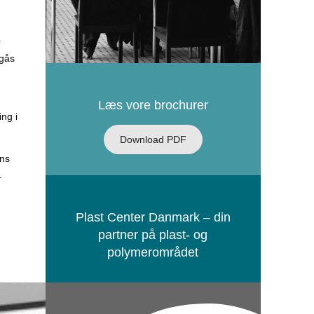
r
mgås
Læs vore brochurer
ing i
Download PDF
ens
.
Plast Center Danmark – din
partner på plast- og
polymerområdet