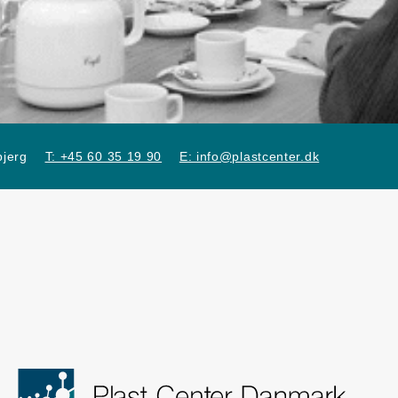
jerg
T: +45 60 35 19 90
E: info@plastcenter.dk