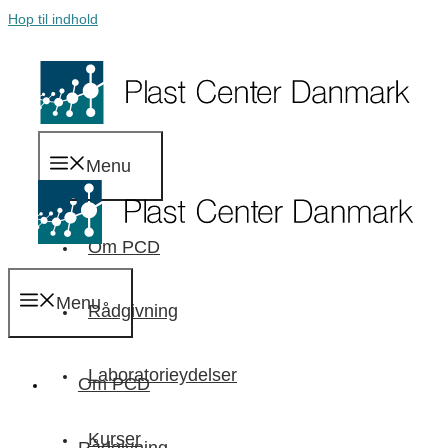
Hop til indhold
Menu
Om PCD
Menu
Rådgivning
Laboratorieydelser
Om PCD
Kurser