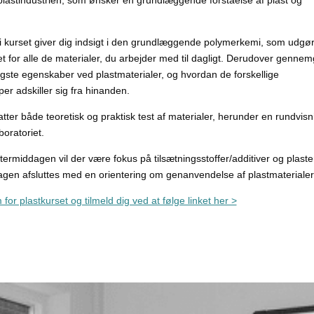
plastindustrien, som ønsker en grundlæggende forståelse af plast og
i kurset giver dig indsigt i den grundlæggende polymerkemi, som udgø
 for alle de materialer, du arbejder med til dagligt. Derudover genne
gste egenskaber ved plastmaterialer, og hvordan de forskellige
per adskiller sig fra hinanden.
tter både teoretisk og praktisk test af materialer, herunder en rundvis­n
boratoriet.
eftermiddagen vil der være fokus på tilsætningsstoffer/additiver og plast
gen afsluttes med en orientering om genanvendelse af plastmaterialer
for plastkurset og tilmeld dig ved at følge linket her >