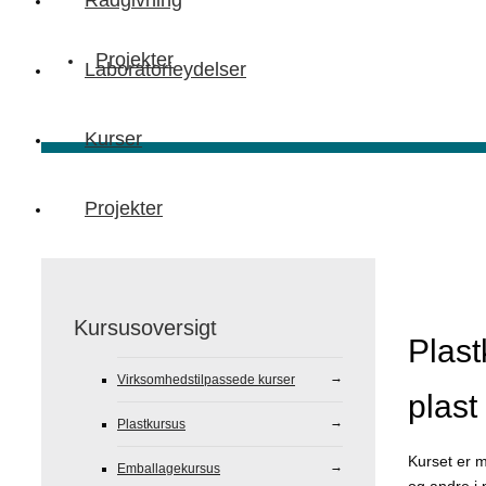
Rådgivning
Projekter
Laboratorieydelser
Kurser
Projekter
Kursusoversigt
Plas
Virksomhedstilpassede kurser
plast
Plastkursus
Kurset er m
Emballagekursus