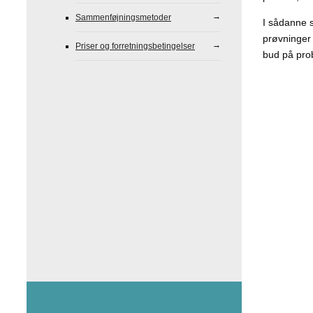
Sammenføjningsmetoder
I sådanne s
prøvninger 
Priser og forretningsbetingelser
bud på pro