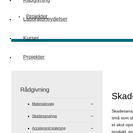
Rådgivning
Projekter
Laboratorieydelser
Kurser
Projekter
Rådgivning
Skad
Materialevalg
Skadesanal
Skadesanalyse
små som sto
et akut ops
Accelereret prøvning
produkt, so