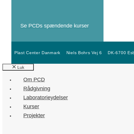
Se PCDs spændende kurser
Plast Center Danmark
Niels Bohrs Vej 6
DK-6700 Esb
Luk
Om PCD
Rådgivning
Laboratorieydelser
Kurser
Projekter