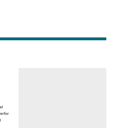
el
erfor
t