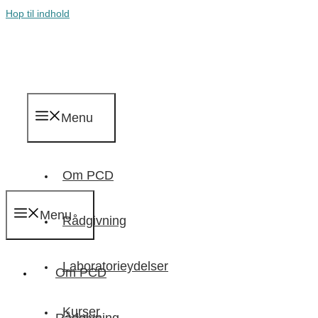
Hop til indhold
Menu
Om PCD
Menu
Rådgivning
Laboratorieydelser
Om PCD
Kurser