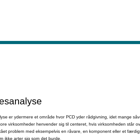
esanalyse
yse er ydermere et område hvor PCD yder rådgivning, idet mange såv
re virksomheder henvender sig til centeret, hvis virksomheden står ov
tået problem med eksempelvis en råvare, en komponent eller et færdig
m ikke arter sig som det burde.