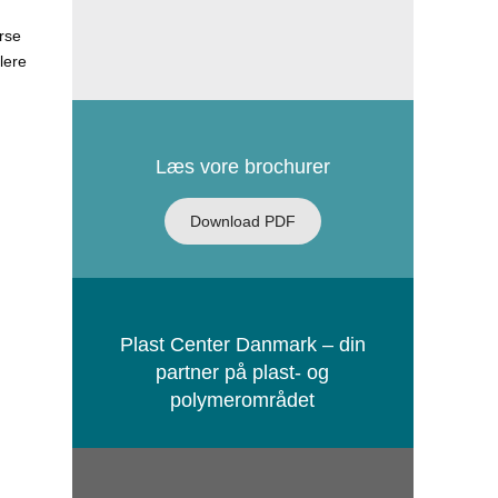
rse
lere
Læs vore brochurer
Download PDF
Plast Center Danmark – din
partner på plast- og
polymerområdet